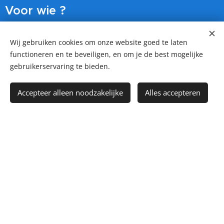
Voor wie ?
Particulier
Wij gebruiken cookies om onze website goed te laten
functioneren en te beveiligen, en om je de best mogelijke
Zakelijk
gebruikerservaring te bieden.
Gemeente
Overheid / ambassade
Accepteer alleen noodzakelijke
Alles accepteren
Vve
Utiliteitsbouw
Social media
Facebook
Instagram
LinkedIn