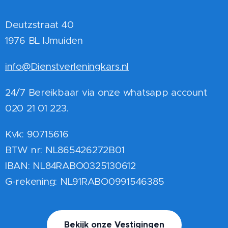
Deutzstraat 40
1976 BL IJmuiden
info@Dienstverleningkars.nl
24/7 Bereikbaar via onze whatsapp account
020 21 01 223.
Kvk: 90715616
BTW nr: NL865426272B01
IBAN: NL84RABO0325130612
G-rekening: NL91RABO0991546385
Bekijk onze Vestigingen