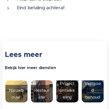
Eind betaling achteraf
Lees meer
Bekijk hier meer diensten
Project
Vastgoe
Nieuwb
Restaur
ontwikk
d
ouw
atie
eling
behoud