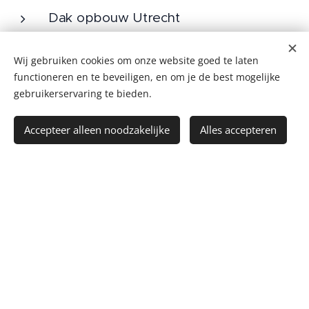
Dak opbouw Utrecht
Dak opbouw Leiden
Wij gebruiken cookies om onze website goed te laten
Dak opbouw Breukelen
functioneren en te beveiligen, en om je de best mogelijke
Dak opbouw Almere
gebruikerservaring te bieden.
Dak opbouw Uitgeest
Accepteer alleen noodzakelijke
Alles accepteren
Hoofdkantoor
Deutzstraat 40
1976 BL IJmuiden