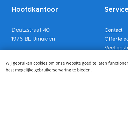
Hoofdkantoor
Servic
Deutzstraat 40
Contact
1976 BL IJmuiden
Offerte a
Veel gest
info@Dienstverleningkars.nl
Algemene
Wij gebruiken cookies om onze website goed te laten functioner
Werken bi
24/7 Bereikbaar via onze
best mogelijke gebruikerservaring te bieden.
Klant beo
whatsapp account 020 21 01
Afgeronde
223.
Hoe betal
Kvk: 90715616
Certificat
BTW nr: NL865426272B01
IBAN: NL84RABO0325130612
G-