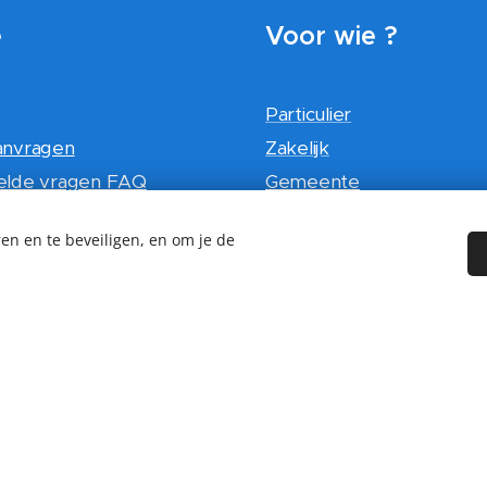
e
Voor wie ?
Particulier
anvragen
Zakelijk
elde vragen FAQ
Gemeente
 voorwaarden
Overheid / ambassade
en en te beveiligen, en om je de
j
Vve
ordelingen
Utiliteitsbouw
n projecten
en ?
en