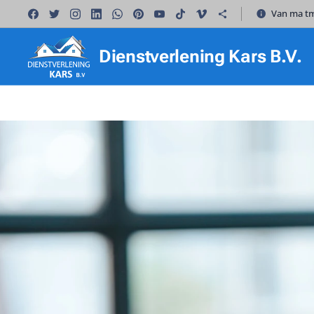
Van ma tm
Dienstverlening Kars B.V.