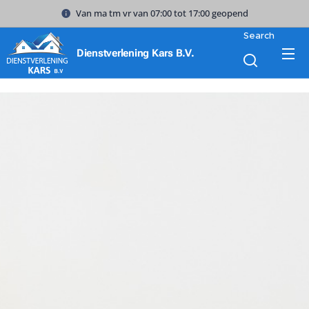
Van ma tm vr van 07:00 tot 17:00 geopend
Search
Dienstverlening Kars B.V.