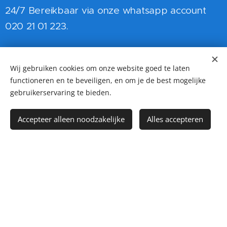
24/7 Bereikbaar via onze whatsapp account
020 21 01 223.
Kvk: 90715616
BTW nr: NL865426272B01
Wij gebruiken cookies om onze website goed te laten
functioneren en te beveiligen, en om je de best mogelijke
IBAN: NL84RABO0325130612
gebruikerservaring te bieden.
G-rekening: NL91RABO0991546385
Accepteer alleen noodzakelijke
Alles accepteren
Bekijk onze Vestigingen
Service
Contact