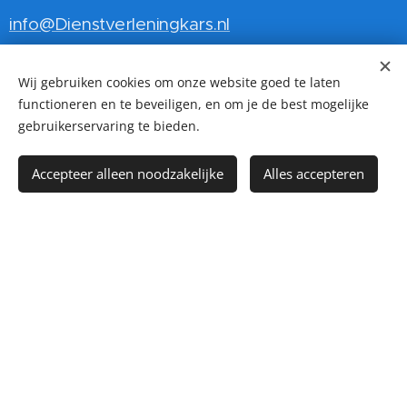
info@Dienstverleningkars.nl
24/7 Bereikbaar via onze whatsapp account
Wij gebruiken cookies om onze website goed te laten
020 21 01 223.
functioneren en te beveiligen, en om je de best mogelijke
gebruikerservaring te bieden.
Kvk: 90715616
BTW nr: NL865426272B01
Accepteer alleen noodzakelijke
Alles accepteren
IBAN: NL84RABO0325130612
G-rekening: NL91RABO0991546385
Bekijk onze Vestigingen
Service