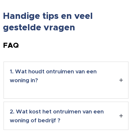
Handige tips en veel
gestelde vragen
FAQ
1. Wat houdt ontruimen van een
woning in?
Bij een ontruiming wordt een woning of
bedrijf volledig uitgeruimd en
2. Wat kost het ontruimen van een
schoongemaakt, klaar voor de volgende
woning of bedrijf ?
eigenaar of bewoner.