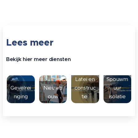
Lees meer
Bekijk hier meer diensten
Latei en
Spouwm
Gevelrei
Nieuwb
construc
uur
niging
ouw
tie
isolatie