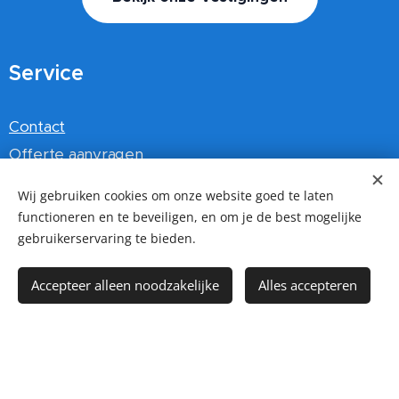
Service
Contact
Offerte aanvragen
Veel gestelde vragen FAQ
Wij gebruiken cookies om onze website goed te laten
Algemene voorwaarden
functioneren en te beveiligen, en om je de best mogelijke
Werken bij
gebruikerservaring te bieden.
Klant beoordelingen
Accepteer alleen noodzakelijke
Alles accepteren
Afgeronden projecten
Hoe betalen ?
Certificaten