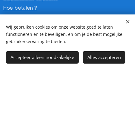
Hoe betalen ?
Certificaten
Wij gebruiken cookies om onze website goed te laten
functioneren en te beveiligen, en om je de best mogelijke
Voor wie ?
gebruikerservaring te bieden.
Accepteer alleen noodzakelijke
Alles accepteren
Particulier
Zakelijk
Gemeente
Overheid / ambassade
Vve
Utiliteitsbouw
Social media