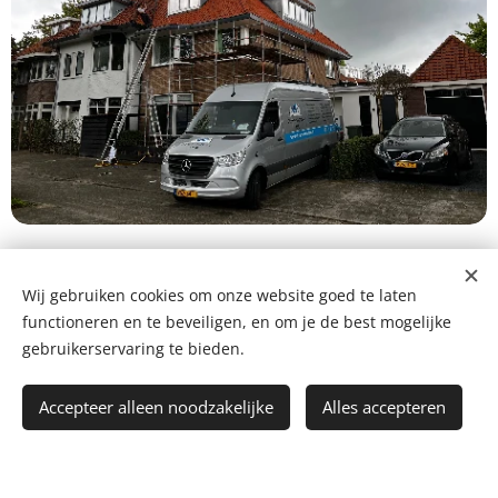
Wij gebruiken cookies om onze website goed te laten
functioneren en te beveiligen, en om je de best mogelijke
gebruikerservaring te bieden.
De voordelen van
Accepteer alleen noodzakelijke
Alles accepteren
Dienstverlening Kars
Vakkundi