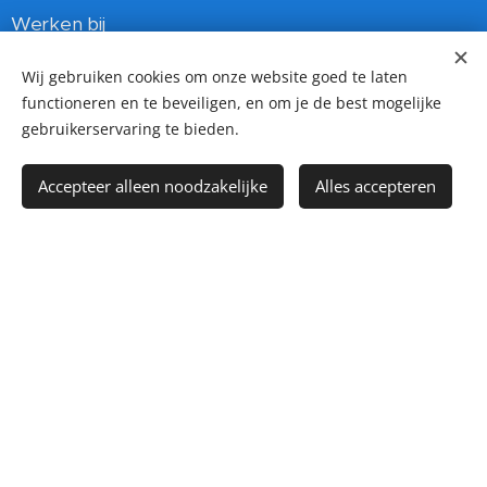
Werken bij
Klant beoordelingen
Wij gebruiken cookies om onze website goed te laten
Afgeronden projecten
functioneren en te beveiligen, en om je de best mogelijke
Hoe betalen ?
gebruikerservaring te bieden.
Certificaten
Accepteer alleen noodzakelijke
Alles accepteren
Voor wie ?
Particulier
Zakelijk
Gemeente
Overheid / ambassade
Vve
Utiliteitsbouw