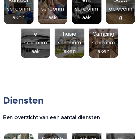
schoonm
schoonm
schoonm
opleverin
aken
aak
aak
g
Recreati
Vakantie
e
huisje
Camping
schoonm
schoonm
schoonm
aak
aken
aken
Diensten
Een overzicht van een aantal diensten
Monume
Steigerb
Latei en
nt