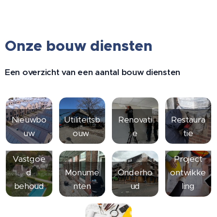
Onze bouw diensten
Een overzicht van een aantal bouw diensten
Nieuwbo
Utiliteitsb
Renovati
Restaura
uw
ouw
e
tie
Vastgoe
Project
d
Monume
Onderho
ontwikke
behoud
nten
ud
ling