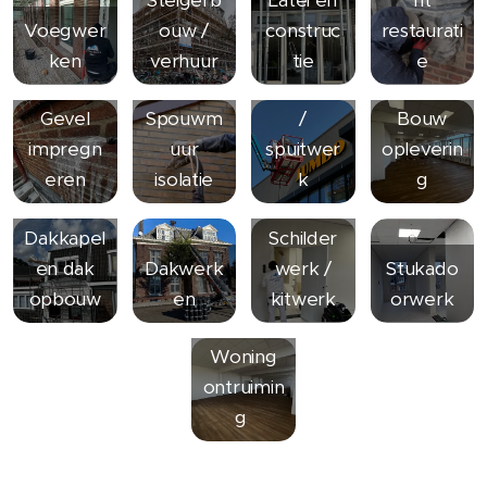
Damwan
Voegwer
ouw /
construc
restaurati
d
ken
verhuur
tie
e
reparatie
Gevel
Spouwm
/
Bouw
impregn
uur
spuitwer
opleverin
eren
isolatie
k
g
Dakkapel
Schilder
en dak
Dakwerk
werk /
Stukado
opbouw
en
kitwerk
orwerk
Woning
ontruimin
g