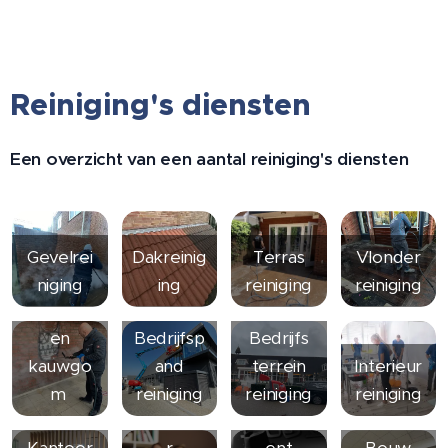
Reiniging's diensten
Een overzicht van een aantal reiniging's diensten
Gevelrei
Dakreinig
Terras
Vlonder
niging
ing
reiniging
reiniging
Grafitti
en
Bedrijfsp
Bedrijfs
kauwgo
and
terrein
Interieur
m
reiniging
reiniging
reiniging
Particulie
Evenem
Kantoor
r
ent
Bouw